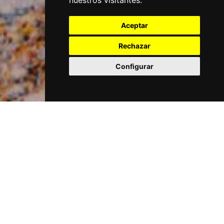
nuestros visitantes.
Aceptar
Rechazar
Configurar
HOTEL LIDO
Apartament Lido 2